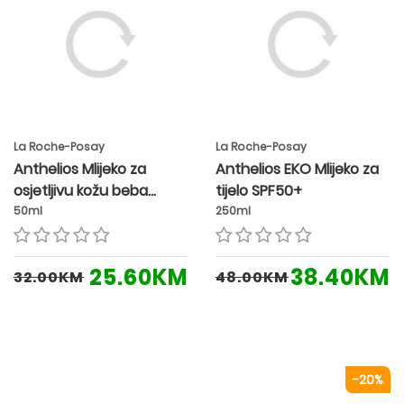
La Roche-Posay
La Roche-Posay
Anthelios Mlijeko za
Anthelios EKO Mlijeko za
osjetljivu kožu beba
tijelo SPF50+
SPF50+
50ml
250ml
25.60KM
38.40KM
32.00KM
48.00KM
-20%