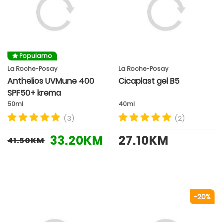
Popularno
La Roche-Posay
La Roche-Posay
Anthelios UVMune 400
Cicaplast gel B5
SPF50+ krema
50ml
40ml
(3)
(2)
33.20KM
27.10KM
41.50KM
-20%