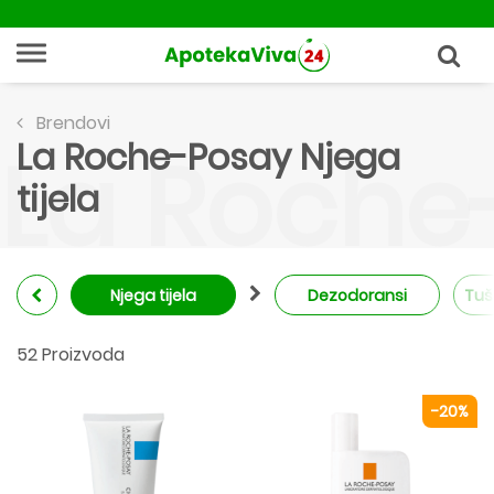
Brendovi
La Roche-Posay Njega
La Roche-
tijela
Njega tijela
Dezodoransi
Tuš
52 Proizvoda
-20%