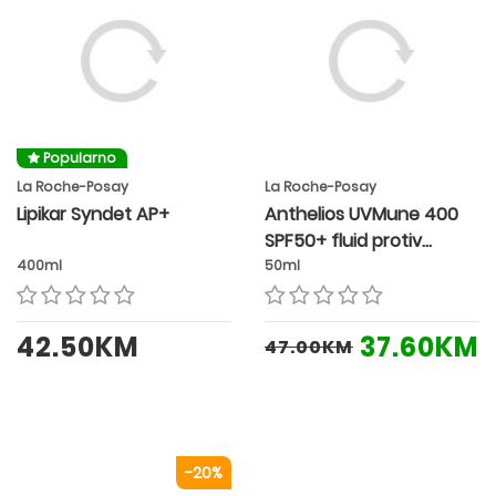
Popularno
La Roche-Posay
La Roche-Posay
Lipikar Syndet AP+
Anthelios UVMune 400
SPF50+ fluid protiv
tamnih mrlja
400ml
50ml
42.50KM
37.60KM
47.00KM
-20%