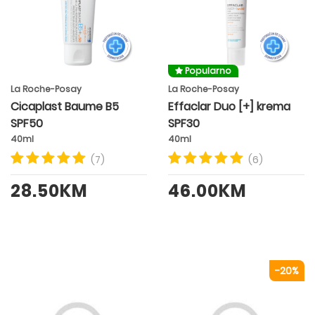
Popularno
La Roche-Posay
La Roche-Posay
Cicaplast Baume B5
Effaclar Duo [+] krema
SPF50
SPF30
40ml
40ml
(7)
(6)
28.50KM
46.00KM
-20%