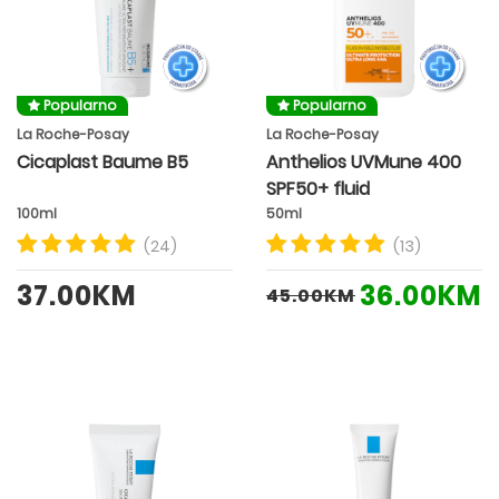
Popularno
Popularno
La Roche-Posay
La Roche-Posay
Cicaplast Baume B5
Anthelios UVMune 400
SPF50+ fluid
100ml
50ml
(24)
(13)
37.00KM
36.00KM
45.00KM