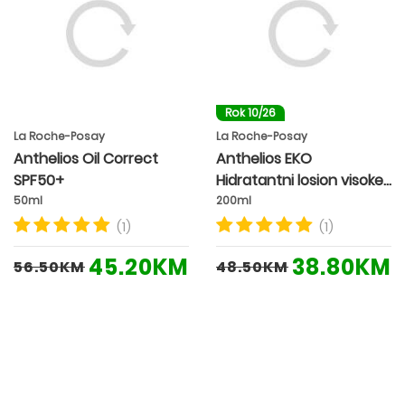
Rok 10/26
La Roche-Posay
La Roche-Posay
Anthelios Oil Correct
Anthelios EKO
SPF50+
Hidratantni losion visoke
zaštite SPF50+
50ml
200ml
(1)
(1)
45.20KM
38.80KM
56.50KM
48.50KM