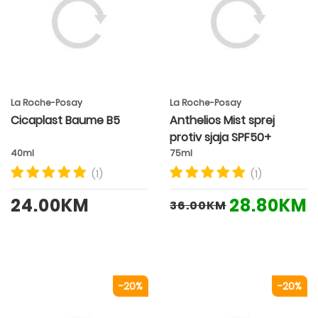
La Roche-Posay
La Roche-Posay
Cicaplast Baume B5
Anthelios Mist sprej
protiv sjaja SPF50+
40ml
75ml
(1)
(1)
24.00KM
28.80KM
36.00KM
-20%
-20%