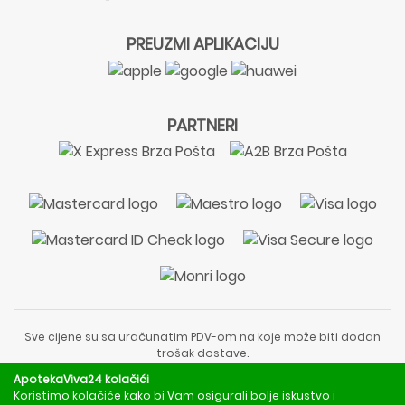
PREUZMI APLIKACIJU
PARTNERI
Sve cijene su sa uračunatim PDV-om na koje može biti dodan
trošak dostave.
Sadržaj stranice je informativnog karaktera i nije zamjena za
ApotekaViva24 kolačići
liječnički pregled ili savjet farmaceuta.
Koristimo kolačiće kako bi Vam osigurali bolje iskustvo i
Za obavijesti o mjerama opreza, rizicima i nuspojavama