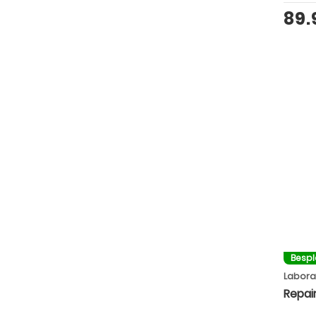
89
Besp
Labora
Repai