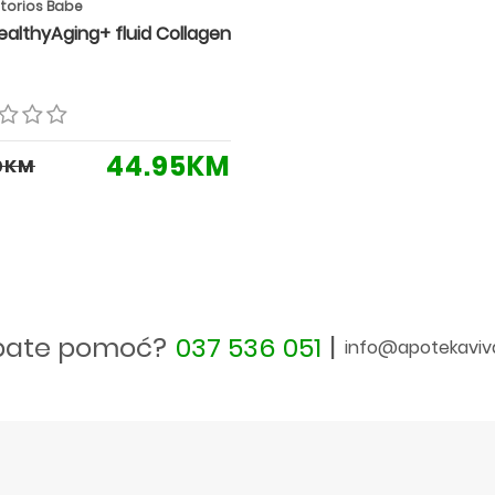
torios Babe
ealthyAging+ fluid Collagen
44.95KM
0KM
bate pomoć?
037 536 051
|
info@apotekaviv