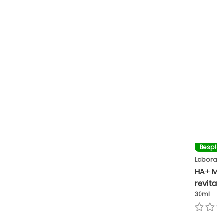
Besp
Labora
HA+ M
revita
30ml