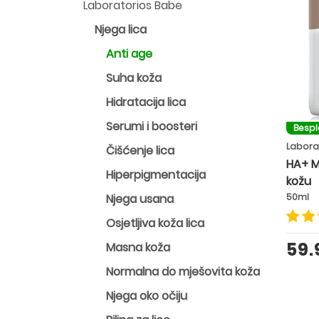
Laboratorios Babe
Njega lica
Anti age
Suha koža
Hidratacija lica
Serumi i boosteri
Besp
Labora
Čišćenje lica
HA+ M
Hiperpigmentacija
kožu
Njega usana
50ml
Osjetljiva koža lica
59
Masna koža
Normalna do mješovita koža
Njega oko očiju