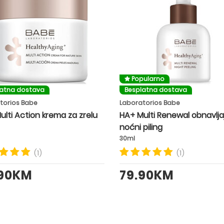
Popularno
latna dostava
Besplatna dostava
torios Babe
Laboratorios Babe
ulti Action krema za zrelu
HA+ Multi Renewal obnavlja
noćni piling
30ml
(1)
(1)
.90KM
79.90KM