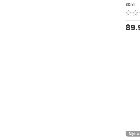
30ml
89
Nije 