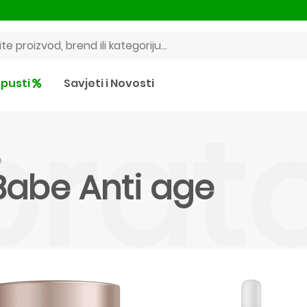
pusti
Savjeti i Novosti
rato
e
Babe Anti age