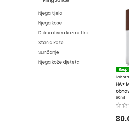
Piling za lice
Njega tijela
Njega kose
Dekorativna kozmetika
Stanja kože
Sunčanje
Njega kože djeteta
Besp
Labora
HA+ M
obnav
50ml
80