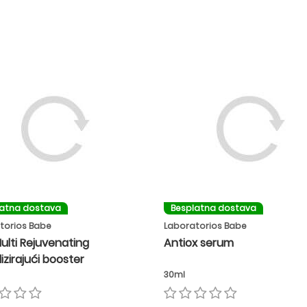
latna dostava
Besplatna dostava
torios Babe
Laboratorios Babe
ulti Rejuvenating
Antiox serum
lizirajući booster
30ml