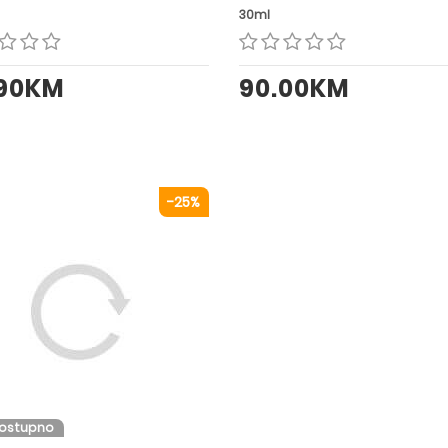
30ml
.90KM
90.00KM
-25%
dostupno