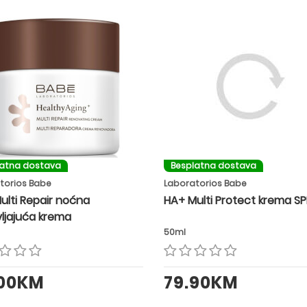
latna dostava
Besplatna dostava
torios Babe
Laboratorios Babe
ulti Repair noćna
HA+ Multi Protect krema S
ljajuća krema
50ml
.00KM
79.90KM