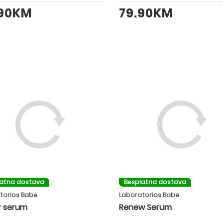
.90KM
79.90KM
latna dostava
Besplatna dostava
torios Babe
Laboratorios Babe
r serum
Renew Serum