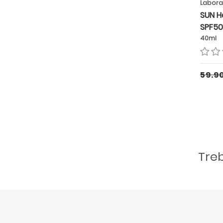
Labora
SUN H
SPF50
40ml
59.9
Tre