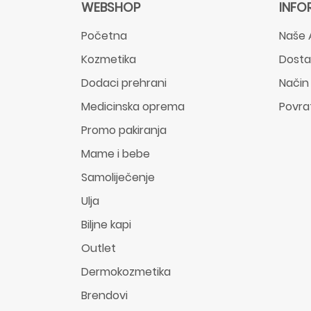
WEBSHOP
INFO
Početna
Naše 
Kozmetika
Dost
Dodaci prehrani
Način
Medicinska oprema
Povra
Promo pakiranja
Mame i bebe
Samoliječenje
Ulja
Biljne kapi
Outlet
Dermokozmetika
Brendovi