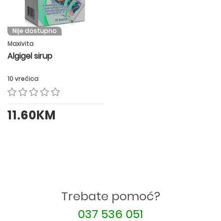
Nije dostupno
Maxivita
Algigel sirup
10 vrećica
11.60KM
Trebate pomoć?
037 536 051