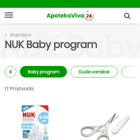
NUK Bab
Brendovi
NUK Baby program
Baby program
Dude varalice
17 Proizvoda