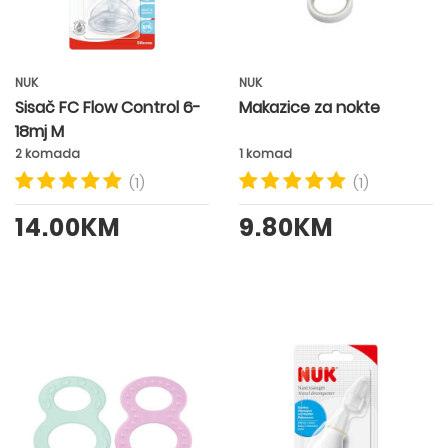
NUK
NUK
Sisač FC Flow Control 6-
Makazice za nokte
18mj M
2 komada
1 komad
(1)
(1)
14.00KM
9.80KM