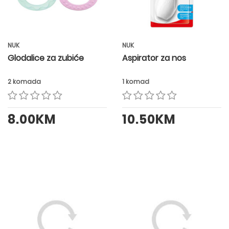
NUK
NUK
Glodalice za zubiće
Aspirator za nos
2 komada
1 komad
8.00KM
10.50KM