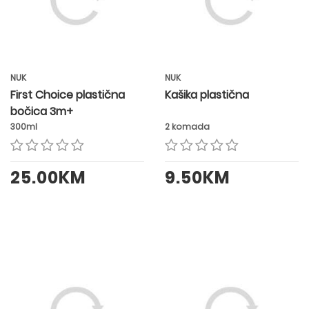
NUK
NUK
First Choice plastična
Kašika plastična
bočica 3m+
300ml
2 komada
25.00KM
9.50KM