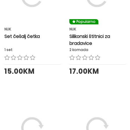
Popularno
NUK
NUK
Set češalj četka
Silikonski štitnici za
bradavice
1 set
2 komada
15.00KM
17.00KM