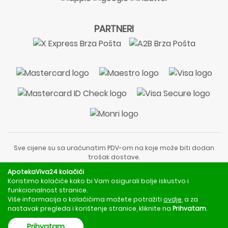
PARTNERI
Sve cijene su sa uračunatim PDV-om na koje može biti dodan
trošak dostave.
Sadržaj stranice je informativnog karaktera i nije zamjena za
ApotekaViva24 kolačići
liječnički pregled ili savjet farmaceuta.
Koristimo kolačiće kako bi Vam osigurali bolje iskustvo i
Za obavijesti o mjerama opreza, rizicima i nuspojavama
funkcionalnost stranice.
obratite se svom liječniku ili farmaceutu.
Više informacija o kolačićima možete potražiti
ovdje
, a za
nastavak pregleda i korištenje stranice, kliknite na
Prihvatam
.
Copyright © 2020 - 2026 | ApotekaViva24 | Sva prava zadržava
Prihvatam