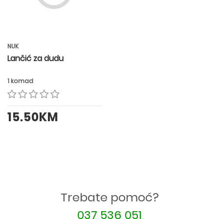
NUK
Lančić za dudu
1 komad
15.50KM
Trebate pomoć?
037 536 051