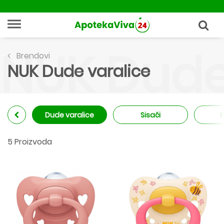
NUK Dude
Brendovi
NUK Dude varalice
Dude varalice
Sisači
B
5 Proizvoda