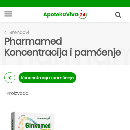
Brendovi
Pharmamed
Pharmame
Koncentracija i pamćenje
Koncentracija i pamćenje
1 Proizvoda