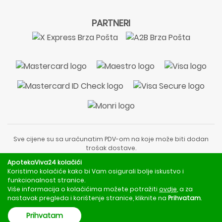
PARTNERI
Sve cijene su sa uračunatim PDV-om na koje može biti dodan
trošak dostave.
Sadržaj stranice je informativnog karaktera i nije zamjena za
ApotekaViva24 kolačići
liječnički pregled ili savjet farmaceuta.
Koristimo kolačiće kako bi Vam osigurali bolje iskustvo i
Za obavijesti o mjerama opreza, rizicima i nuspojavama
funkcionalnost stranice.
obratite se svom liječniku ili farmaceutu.
Više informacija o kolačićima možete potražiti
ovdje
, a za
nastavak pregleda i korištenje stranice, kliknite na
Prihvatam
.
Copyright © 2020 - 2026 | ApotekaViva24 | Sva prava zadržava
Prihvatam