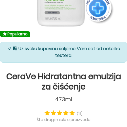
Popularno
🎉 🛍️ Uz svaku kupovinu šaljemo Vam set od nekoliko
testera.
CeraVe Hidratantna emulzija
za čišćenje
473ml
(11)
Šta drugi misle o proizvodu