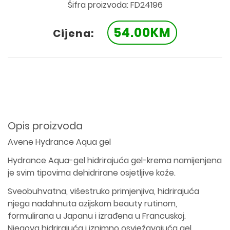
Šifra proizvoda: FD24196
54.00KM
Cijena:
Opis proizvoda
Avene Hydrance Aqua gel
Hydrance Aqua-gel hidrirajuća gel-krema namijenjena
je svim tipovima dehidrirane osjetljive kože.
Sveobuhvatna, višestruko primjenjiva, hidrirajuća
njega nadahnuta azijskom beauty rutinom,
formulirana u Japanu i izrađena u Francuskoj.
Njegova hidrirajuća i iznimno osvježavajuća gel