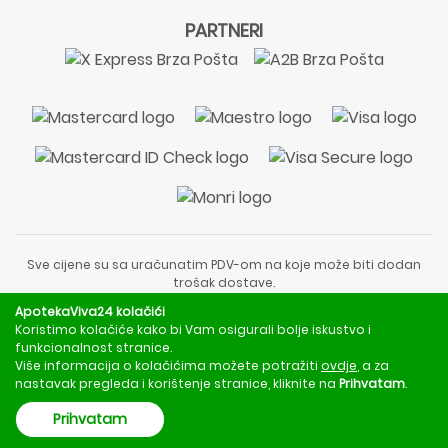
PARTNERI
Sve cijene su sa uračunatim PDV-om na koje može biti dodan
trošak dostave.
Sadržaj stranice je informativnog karaktera i nije zamjena za
ApotekaViva24 kolačići
liječnički pregled ili savjet farmaceuta.
Koristimo kolačiće kako bi Vam osigurali bolje iskustvo i
Za obavijesti o mjerama opreza, rizicima i nuspojavama
funkcionalnost stranice.
obratite se svom liječniku ili farmaceutu.
Više informacija o kolačićima možete potražiti
ovdje
, a za
nastavak pregleda i korištenje stranice, kliknite na
Prihvatam
.
Copyright © 2020 - 2026 | ApotekaViva24 | Sva prava zadržava
Prihvatam