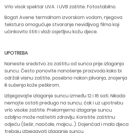
Vrlo visok spektar UVA i UVB zaštite. Fotostabilno.
Bogat Avene termalnom izvorskom vodom, njegova
tekstura omogućuje stvaranje nevidljivog filma koji
učinkovito štiti i vlaži osjetljivu kožu djece.
UPOTREBA
Nanesite sredstvo za zaštitu od sunca prije izlaganja
suncu. Često ponovite nanošenje proizvoda kako bi
održali visinu zaštite, posebno nakon plivanja, znojenja
ili sušenja kože peškirom.
Izbjegavajte izlaganje suncu između 12 i 16 sati. Nikada
nemojte ostati predugo na suncu, čak i uz upotrebu
vrlo visoke zaštite. Prekomjerno izlaganje suncu
ozbiljno može naštetiti zdravlju. Koristite zaštitnu
odjeću (šešir, naočale, majicu...). Dojenčad i mala djeca
trebaju izbjegavati izlaganje suncu.