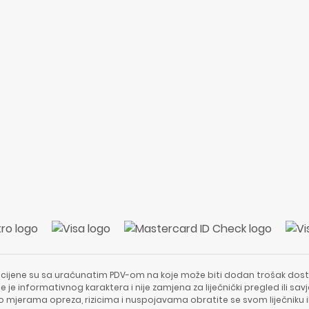
 cijene su sa uračunatim PDV-om na koje može biti dodan trošak dost
e je informativnog karaktera i nije zamjena za liječnički pregled ili sa
 o mjerama opreza, rizicima i nuspojavama obratite se svom liječniku i