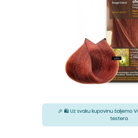
🎉 🛍️ Uz svaku kupovinu šaljemo 
testera.