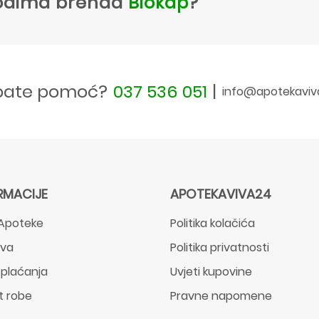
zvodima brenda
Biokap
?
bate pomoć?
037 536 051
|
info@apotekaviv
RMACIJE
APOTEKAVIVA24
Apoteke
Politika kolačića
ava
Politika privatnosti
 plaćanja
Uvjeti kupovine
t robe
Pravne napomene