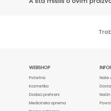
A šta misliš o ovim proi
Tre
WEBSHOP
INFO
Početna
Naše 
Kozmetika
Dost
Dodaci prehrani
Način
Medicinska oprema
Povra