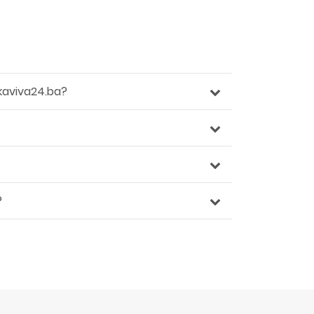
kaviva24.ba?
?