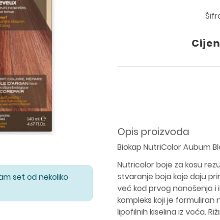
Šif
Cijen
Opis proizvoda
Biokap NutriColor Aubum Bl
Nutricolor boje za kosu rezu
stvaranje boja koje daju pri
Vam set od nekoliko
već kod prvog nanošenja i im
kompleks koji je formuliran 
lipofilnih kiselina iz voća. Ri