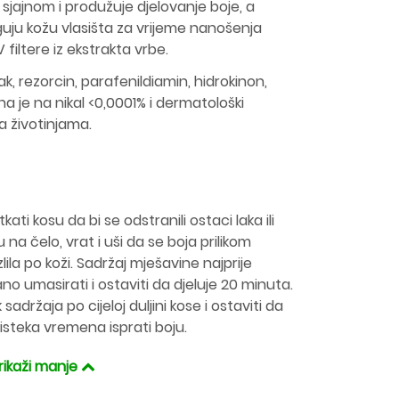
sjajnom i produžuje djelovanje boje, a
jeguju kožu vlasišta za vrijeme nanošenja
 filtere iz ekstrakta vrbe.
k, rezorcin, parafenildiamin, hidrokinon,
a je na nikal <0,0001% i dermatološki
na životinjama.
ati kosu da bi se odstranili ostaci laka ili
 na čelo, vrat i uši da se boja prilikom
ila po koži. Sadržaj mješavine najprije
ano umasirati i ostaviti da djeluje 20 minuta.
adržaja po cijeloj duljini kose i ostaviti da
 isteka vremena isprati boju.
rikaži manje