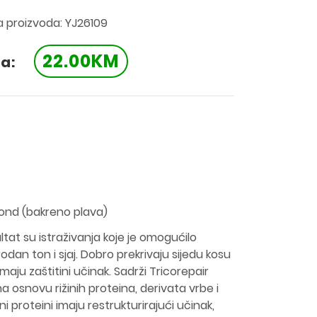
ra proizvoda: YJ26109
22.00KM
a:
ond (bakreno plava)
ltat su istraživanja koje je omogućilo
rodan ton i sjaj. Dobro prekrivaju sijedu kosu
aju zaštitini učinak. Sadrži Tricorepair
na osnovu rižinih proteina, derivata vrbe i
žini proteini imaju restrukturirajući učinak,