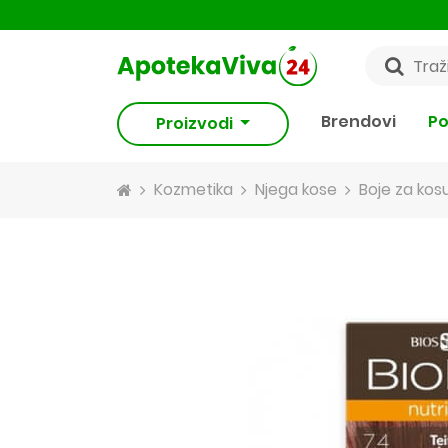
Brendovi
Po
Proizvodi
Kozmetika
Njega kose
Boje za kos