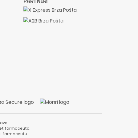
PARTNERI
ave.
vjet farmaceuta.
li farmaceutu.