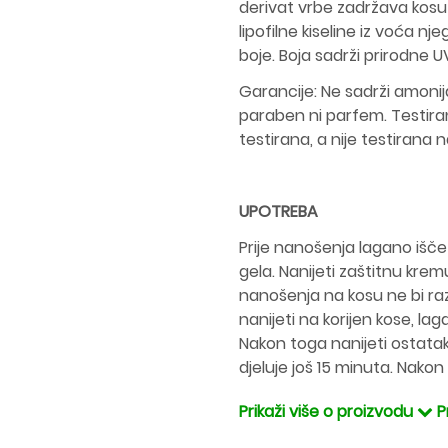
derivat vrbe zadržava kosu 
lipofilne kiseline iz voća n
boje. Boja sadrži prirodne UV
Garancije: Ne sadrži amonija
paraben ni parfem. Testiran
testirana, a nije testirana 
UPOTREBA
Prije nanošenja lagano iščetk
gela. Nanijeti zaštitnu kremu
nanošenja na kosu ne bi razl
nanijeti na korijen kose, lag
Nakon toga nanijeti ostatak s
djeluje još 15 minuta. Nakon
Prikaži više o proizvodu
P