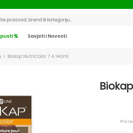
pusti
Savjeti i Novosti
u
Biokap NutriColor 7.4 140ml
Biokap
Prvi r