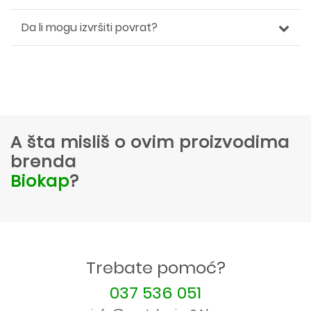
Da li mogu izvršiti povrat?
A šta misliš o ovim proizvodima
brenda
Biokap
?
Trebate pomoć?
037 536 051