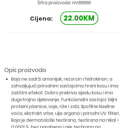
Šifra proizvoda: HV88188
22.00KM
Cijena:
Opis proizvoda
Boja ne sadrži amonijak, rezorcin i hidrokinon, a
zahvaljujući prirodnim sastojcima hrani kosu i ima
zaštitni efekat. Dobro prekriva sijedu kosu i ima
dugotrajno djelovanje. Funkcionalni sastojci: biljni
proteini pšenice, soje, riže i zobi, lipofilne kiseline
voća, ekstrakt vrbe, ulje argana i prirodni UV filteri.
Boja je dermatološki testirana, testirana na nikal <
0,0001 %, bez parabena i nije testirana na