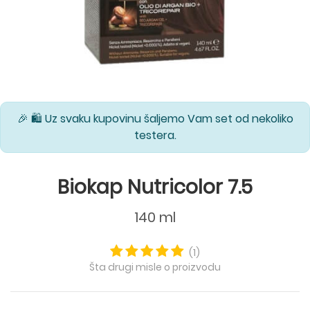
🎉 🛍️ Uz svaku kupovinu šaljemo Vam set od nekoliko
testera.
Biokap Nutricolor 7.5
140 ml
(1)
Šta drugi misle o proizvodu