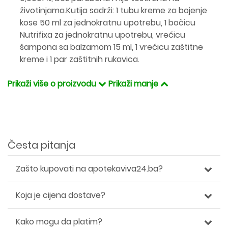
životinjama.Kutija sadrži: 1 tubu kreme za bojenje
kose 50 ml za jednokratnu upotrebu, 1 bočicu
Nutrifixa za jednokratnu upotrebu, vrećicu
šampona sa balzamom 15 ml, 1 vrećicu zaštitne
kreme i 1 par zaštitnih rukavica.
Prikaži više o proizvodu
Prikaži manje
Česta pitanja
Zašto kupovati na apotekaviva24.ba?
Koja je cijena dostave?
Kako mogu da platim?