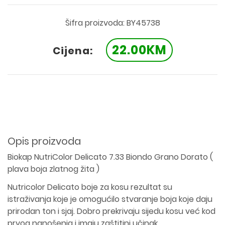
Šifra proizvoda: BY45738
22.00KM
Cijena:
Opis proizvoda
Biokap NutriColor Delicato 7.33 Biondo Grano Dorato (
plava boja zlatnog žita )
Nutricolor Delicato boje za kosu rezultat su
istraživanja koje je omogućilo stvaranje boja koje daju
prirodan ton i sjaj. Dobro prekrivaju sijedu kosu već kod
prvog nanošenja i imaju zaštitini učinak.