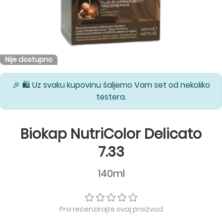
Nije dostupno
🎉 🛍️ Uz svaku kupovinu šaljemo Vam set od nekoliko
testera.
Biokap NutriColor Delicato
7.33
140ml
Prvi recenzirajte ovaj proizvod