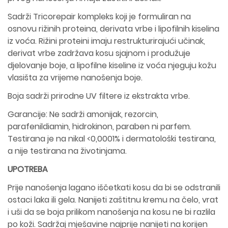
Sadrži Tricorepair kompleks koji je formuliran na
osnovu rižinih proteina, derivata vrbe i lipofilnih kiselina
iz voća. Rižini proteini imaju restrukturirajući učinak,
derivat vrbe zadržava kosu sjajnom i produžuje
djelovanje boje, a lipofilne kiseline iz voća njeguju kožu
vlasišta za vrijeme nanošenja boje.
Boja sadrži prirodne UV filtere iz ekstrakta vrbe.
Garancije: Ne sadrži amonijak, rezorcin,
parafenildiamin, hidrokinon, paraben ni parfem.
Testirana je na nikal <0,0001% i dermatološki testirana,
a nije testirana na životinjama.
UPOTREBA
Prije nanošenja lagano iščetkati kosu da bi se odstranili
ostaci laka ili gela. Nanijeti zaštitnu kremu na čelo, vrat
i uši da se boja prilikom nanošenja na kosu ne bi razlila
po koži. Sadržaj mješavine najprije nanijeti na korijen