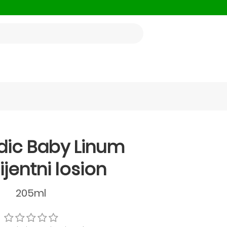
ic Baby Linum
jentni losion
205ml