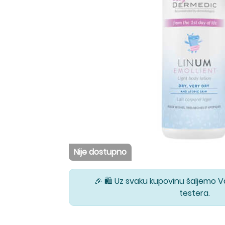
Nije dostupno
🎉 🛍️ Uz svaku kupovinu šaljemo 
testera.