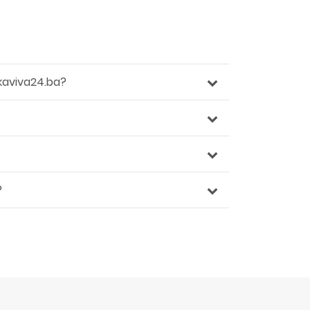
kaviva24.ba?
?