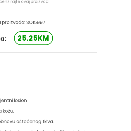
ecenzirajte ovaj proizvod
a proizvoda: SO15997
25.25KM
a:
entni losion
a kožu.
 obnovu oštećenog tkiva.