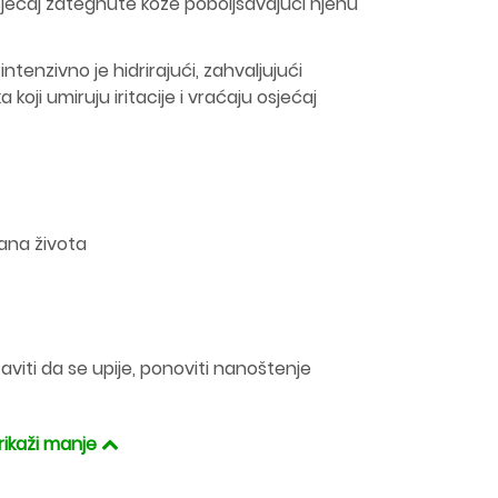
jećaj zategnute kože poboljšavajući njenu
tenzivno je hidrirajući, zahvaljujući
koji umiruju iritacije i vraćaju osjećaj
ana života
taviti da se upije, ponoviti nanoštenje
rikaži manje