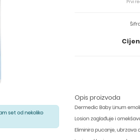
Prvi r
Šifr
Cijen
Opis proizvoda
Dermedic Baby Linum emolij
Vam set od nekoliko
Losion zaglađuje i omekšav
Eliminira pucanje, ubrzava