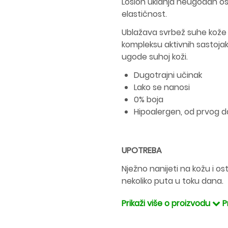
Losion uklanja neugodan os
elastičnost.
Ublažava svrbež suhe kože in
kompleksu aktivnih sastojaka 
ugode suhoj koži.
Dugotrajni učinak
Lako se nanosi
0% boja
Hipoalergen, od prvog d
UPOTREBA
Nježno nanijeti na kožu i os
nekoliko puta u toku dana.
Prikaži više o proizvodu
P