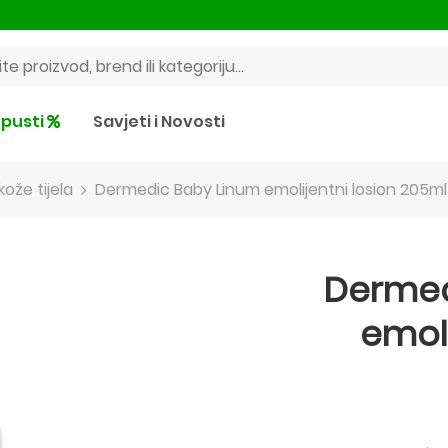
pusti
Savjeti i Novosti
kože tijela
Dermedic Baby Linum emolijentni losion 205ml
Dermed
emoli