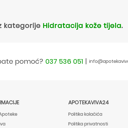
z kategorije
Hidratacija kože tijela
.
bate pomoć?
037 536 051
|
info@apotekaviv
RMACIJE
APOTEKAVIVA24
Apoteke
Politika kolačića
ava
Politika privatnosti