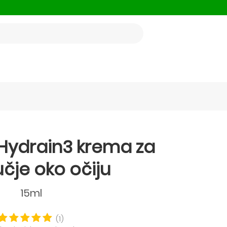
Hydrain3 krema za
čje oko očiju
15ml
(1)