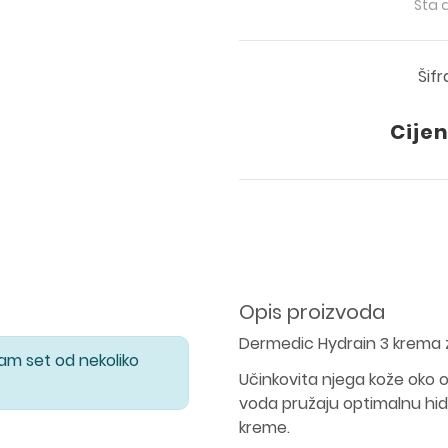
Šta 
Šifr
Cijen
Opis proizvoda
Dermedic Hydrain 3 krema z
Vam set od nekoliko
Učinkovita njega kože oko oč
voda pružaju optimalnu hi
kreme.