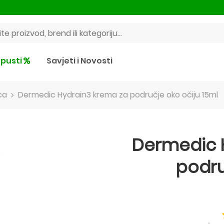
pusti
Savjeti i Novosti
ca
Dermedic Hydrain3 krema za područje oko očiju 15ml
Dermedic 
podru