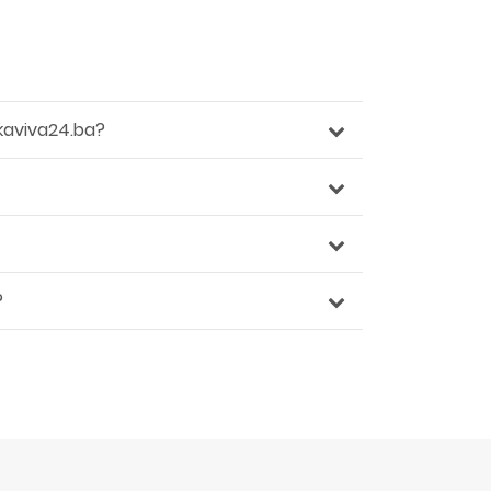
kaviva24.ba?
?