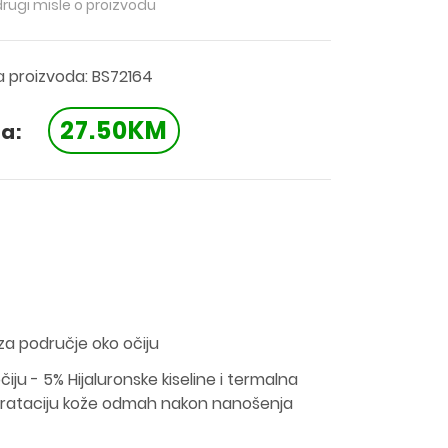
drugi misle o proizvodu
a proizvoda: BS72164
27.50KM
a:
a područje oko očiju
iju - 5% Hijaluronske kiseline i termalna
drataciju kože odmah nakon nanošenja