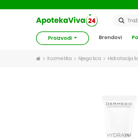
Brendovi
Po
Proizvodi
Kozmetika
Njega lica
Hidratacija li