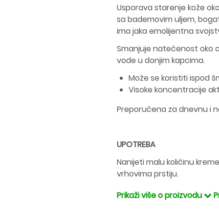
Usporava starenje kože oko 
sa bademovim uljem, bogatim
ima jaka emolijentna svojstv
Smanjuje natečenost oko oč
vode u donjim kapcima.
Može se koristiti ispod 
Visoke koncentracije akt
Preporučena za dnevnu i no
UPOTREBA
Nanijeti malu količinu kreme
vrhovima prstiju.
Prikaži više o proizvodu
P