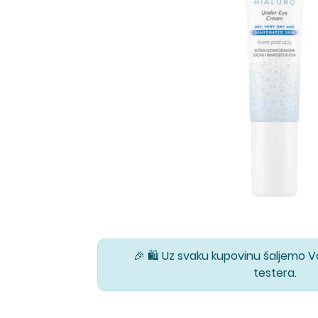
🎉 🛍️ Uz svaku kupovinu šaljemo 
testera.