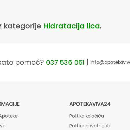
z kategorije
Hidratacija lica
.
bate pomoć?
037 536 051
|
info@apotekaviv
RMACIJE
APOTEKAVIVA24
Apoteke
Politika kolačića
ava
Politika privatnosti