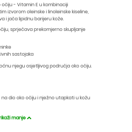
očiju - Vitamin E u kombinaciji
 izvorom oleinske i linoleinske kiseline,
a i jača lipidnu barijeru kože.
iju, sprječava prekomjerno skupljanje
šminke
ivnih sastojaka
ćnu njegu osjetljivog područja oko očiju.
 na dio oko očiju i nježno utapkati u kožu
rikaži manje