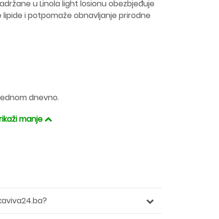
 sadržane u Linola light losionu obezbjeđuje
ne lipide i potpomaže obnavljanje prirodne
u jednom dnevno.
rikaži manje
kaviva24.ba?