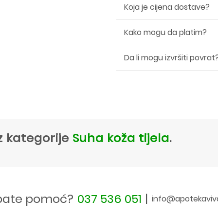
Koja je cijena dostave?
Kako mogu da platim?
Da li mogu izvršiti povrat
z kategorije
Suha koža tijela
.
bate pomoć?
037 536 051
|
info@apotekaviv