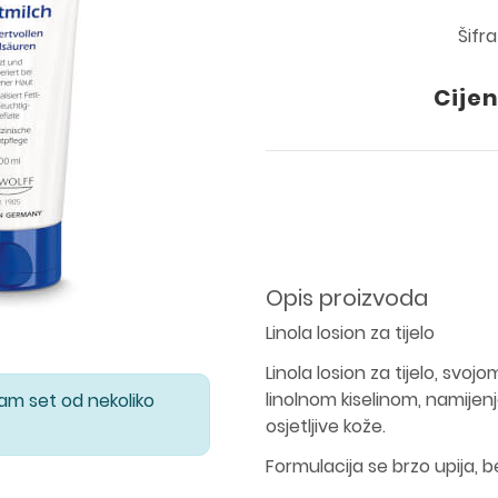
Šifr
Cijen
Opis proizvoda
Linola losion za tijelo
Linola losion za tijelo, sv
linolnom kiselinom, namijen
Vam set od nekoliko
osjetljive kože.
Formulacija se brzo upija, b