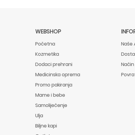
WEBSHOP
INFO
Početna
Naše 
Kozmetika
Dost
Dodaci prehrani
Način
Medicinska oprema
Povra
Promo pakiranja
Mame i bebe
Samoliječenje
Ulja
Biljne kapi