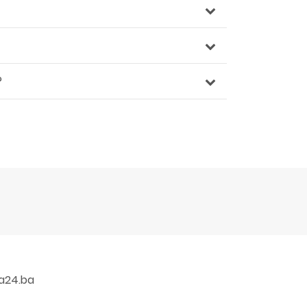
?
a24.ba