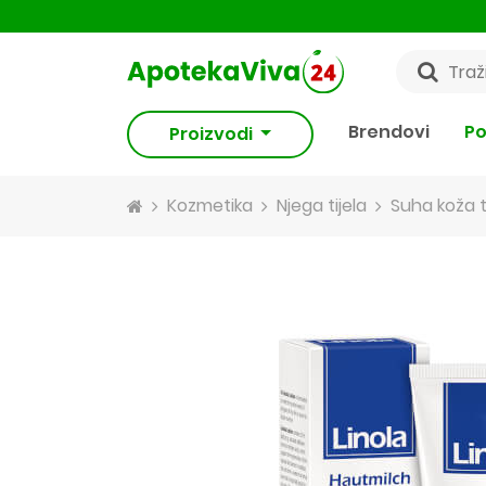
Brendovi
Po
Proizvodi
Kozmetika
Njega tijela
Suha koža t