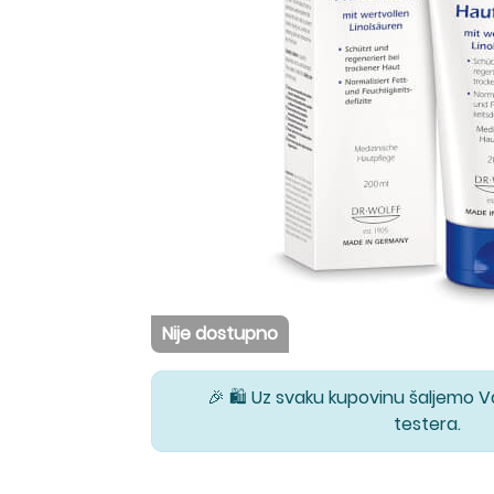
Nije dostupno
🎉 🛍️ Uz svaku kupovinu šaljemo 
testera.