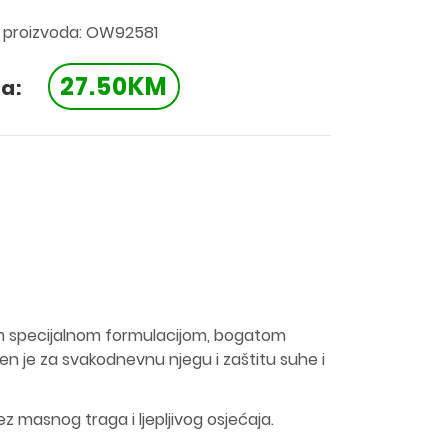
a proizvoda: OW92581
27.50KM
a:
ojom specijalnom formulacijom, bogatom
jen je za svakodnevnu njegu i zaštitu suhe i
ez masnog traga i ljepljivog osjećaja.