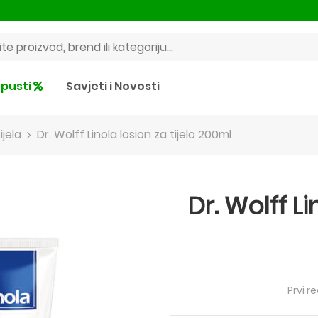
pusti
Savjeti i Novosti
ijela
Dr. Wolff Linola losion za tijelo 200ml
Dr. Wolff Li
Prvi r