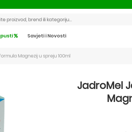
pusti
Savjeti i Novosti
formula Magnezij u spreju 100ml
JadroMel J
Magn