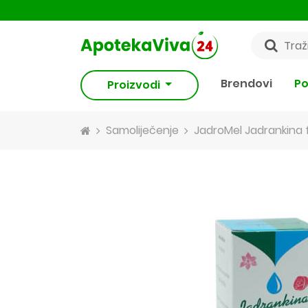
Brendovi
Po
Proizvodi
Samoliječenje
JadroMel Jadrankina 