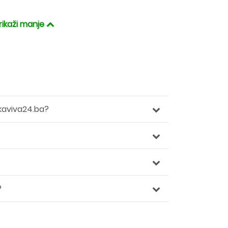
rikaži manje
kaviva24.ba?
?