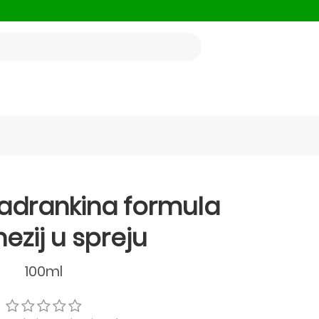
adrankina formula
ezij u spreju
100ml