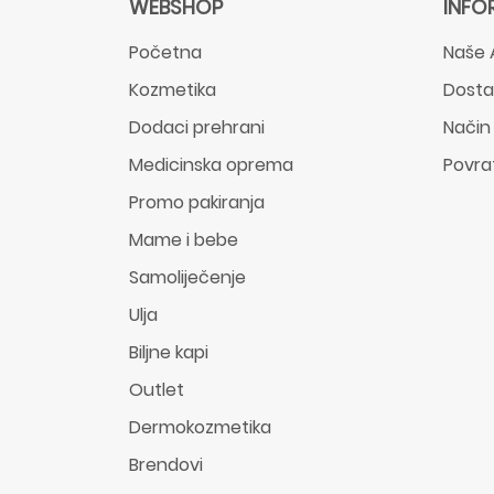
WEBSHOP
INFO
Početna
Naše 
Kozmetika
Dost
Dodaci prehrani
Način
Medicinska oprema
Povra
Promo pakiranja
Mame i bebe
Samoliječenje
Ulja
Biljne kapi
Outlet
Dermokozmetika
Brendovi