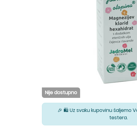
Nije dostupno
🎉 🛍️ Uz svaku kupovinu šaljemo 
testera.