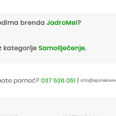
zvodima brenda
JadroMel
?
z kategorije
Samoliječenje
.
bate pomoć?
037 536 051
|
info@apotekaviv