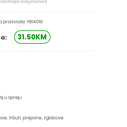
ecenzirajte ovaj proizvod
ra proizvoda: YB14010
31.50KM
na:
j u spreju
ove, trbuh, prepone, zglobove.