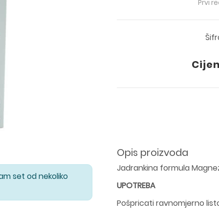
Prvi r
Šif
Cije
Opis proizvoda
Jadrankina formula Magnezi
Vam set od nekoliko
UPOTREBA
Pošpricati ravnomjerno list