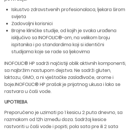
Iskustvo zdravstvenih profesionalaca, ljekara širom
svijeta
Zadovoljni korisnici
Brojne kliničke studije, od kojih je svaka urađena
isključivo sa INOFOLIC®-om, na velikom broju
ispitanika i po standardima koji si identični
studijama koje se rade sa ljekovima
INOFOLIC® HP sadrži najčistiji oblik aktivnih komponenti,
sa najbržim nastupom dejstva. Ne sadrži gluten,
laktozu, GMO, a ni vještačke zaslađivače, arome i
boje.INOFOLIC® HP prašak je prijatnog ukusa i lako se
rastvara u čaši vode.
UPOTREBA
Preporučeno je uzimati po 1 kesicu 2 puta dnevno, sa
razmakom od 12h između doza. Sadržaj kesice
rastvoriti u čaši vode i popiti, pola sata pre ili 2 sata