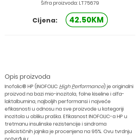
Šifra proizvoda: LT75679
42.50KM
Cijena:
Opis proizvoda
Inofolic® HP (INOFOLIC
H
igh
P
erformance
) je originalni
proizvod na bazi mio-inozitola, folne kiseline i alfa-
laktalbumina, najboljih performansi i najveće
efikasnosti u odnosu na sve proizvode u kategoriji
inozitola u obliku praška. Efikasnost INOFOLIC-a HP u
tretmanu insulinske rezistencije i sindroma
policističnih jajnika je procenjena na 95%. Ovu tvrdnju
potvrđuju: