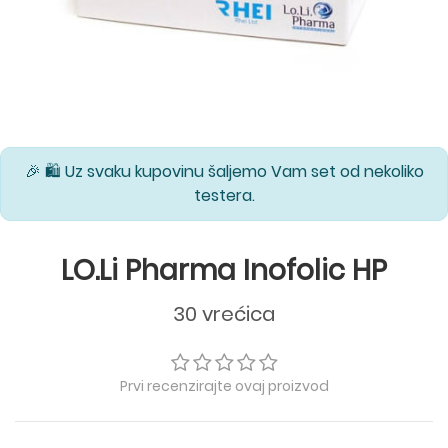
🎉 🛍️ Uz svaku kupovinu šaljemo Vam set od nekoliko
testera.
LO.Li Pharma Inofolic HP
30 vrećica
Prvi recenzirajte ovaj proizvod