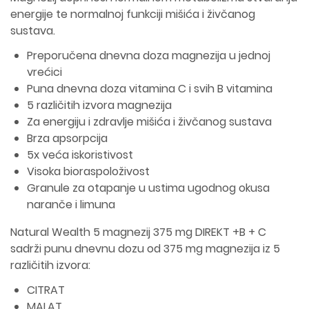
energije te normalnoj funkciji mišića i živčanog
sustava.
Preporučena dnevna doza magnezija u jednoj
vrećici
Puna dnevna doza vitamina C i svih B vitamina
5 različitih izvora magnezija
Za energiju i zdravlje mišića i živčanog sustava
Brza apsorpcija
5x veća iskoristivost
Visoka bioraspoloživost
Granule za otapanje u ustima ugodnog okusa
naranče i limuna
Natural Wealth 5 magnezij 375 mg DIREKT +B + C
sadrži punu dnevnu dozu od 375 mg magnezija iz 5
različitih izvora:
CITRAT
MALAT