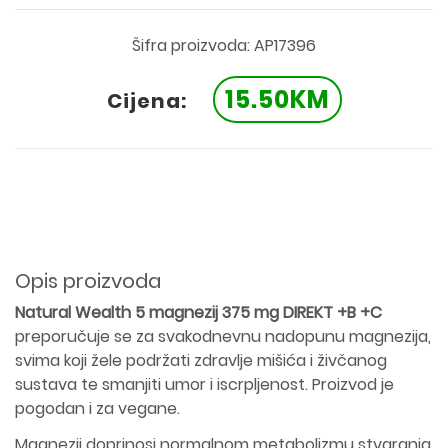
Šifra proizvoda: AP17396
15.50KM
Cijena:
Opis proizvoda
Natural Wealth 5 magnezij 375 mg DIREKT +B +C
preporučuje se za svakodnevnu nadopunu magnezija,
svima koji žele podržati zdravlje mišića i živčanog
sustava te smanjiti umor i iscrpljenost. Proizvod je
pogodan i za vegane.
Magnezij doprinosi normalnom metabolizmu stvaranja