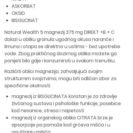
ASKORBAT
OKSID
BISGLICINAT
Natural Wealth 5 magnezij 375 mg DIREKT +B + C
dolazi u obliku granula ugodnog okusa naranče i
limuna i otapa se direktno u ustima - bez upotrebe
vode. Zbog praktičnog dozirnog oblika možete ga
ponijeti bilo gdje i konzumirati u svakom trenutku.
Različiti oblici magnezija, zahvaljujući svojim
strukturnim svojstvima, mogu biti odličan izbor za
specifične okolnosti:
magnezij iz BISGLICINATA koristan je za zdravlje
živčanog sustava i psihološke funkcije, posebice
kod nesanice, stresa i napetosti
magnezij iz organskog oblika CITRATA brze je
apsorpcije pa pomaže kod grčeva mišća i u
opuštanju mišića