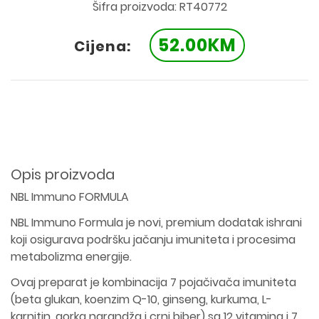
Šifra proizvoda: RT40772
52.00KM
Cijena:
Opis proizvoda
NBL Immuno FORMULA
NBL Immuno Formula je novi, premium dodatak ishrani
koji osigurava podršku jačanju imuniteta i procesima
metabolizma energije.
Ovaj preparat je kombinacija 7 pojačivača imuniteta
(beta glukan, koenzim Q-10, ginseng, kurkuma, L-
karnitin, gorka narandža i crni biber) sa 12 vitamina i 7