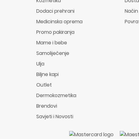
Kozmetika
Dost
Dodaci prehrani
Način
Medicinska oprema
Povra
Promo pakiranja
Mame i bebe
Samoliječenje
Ulja
Biljne kapi
Outlet
Dermokozmetika
Brendovi
Savjeti i Novosti