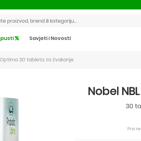
pusti
Savjeti i Novosti
 Optima 30 tableta za žvakanje
Nobel NBL
30 t
Prvi r