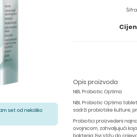
Šifr
Cijen
Opis proizvoda
NBL Probiotic Optima
NBL Probiotic Optima tablet
sadrži probiotske kulture, p
Vam set od nekoliko
Probiotici proizvedeni naj
ovojnicom, zahvaljujući koj
bakterija živi stižu do crije