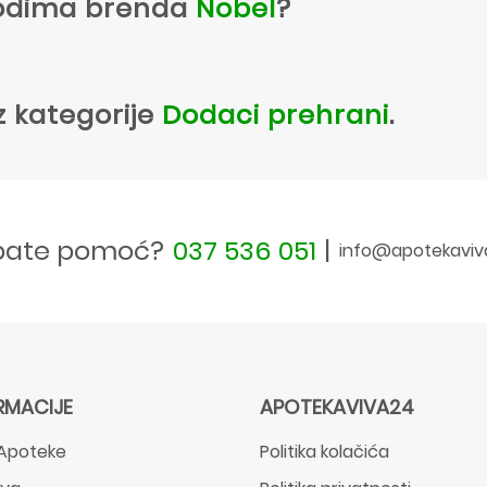
zvodima brenda
Nobel
?
z kategorije
Dodaci prehrani
.
bate pomoć?
037 536 051
|
info@apotekaviv
RMACIJE
APOTEKAVIVA24
Apoteke
Politika kolačića