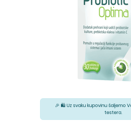
🎉 🛍️ Uz svaku kupovinu šaljemo 
testera.