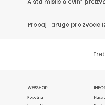
A šta misliš o ovim proi
Probaj i druge proizvode i
Tre
WEBSHOP
INFO
Početna
Naše 