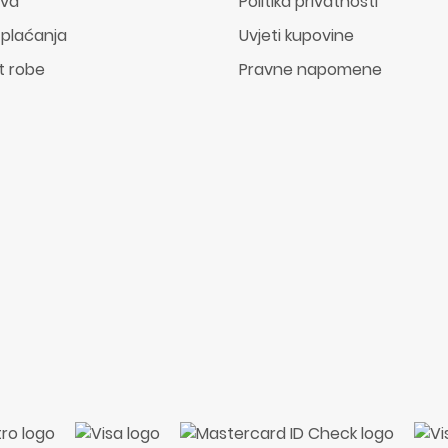
ava
Politika privatnosti
 plaćanja
Uvjeti kupovine
t robe
Pravne napomene