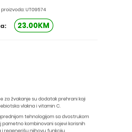
a proizvoda: UT09574
23.00KM
a:
e za žvakanje su dodatak prehrani koji
rebiotska vlakna i vitamin C.
naprednijom tehnologijom sa dvostrukom
oj pametno kombinovani sojevi korisnih
va i regenerišu njihovu funkciju.