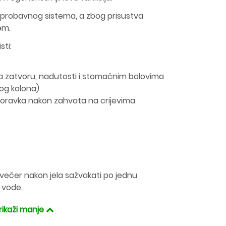
i probavnog sistema, a zbog prisustva
em.
sti:
ka zatvoru, nadutosti i stomačnim bolovima
nog kolona)
oravka nakon zahvata na crijevima
uvečer nakon jela sažvakati po jednu
m vode.
rikaži manje