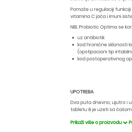
Pomaže u regulaciji funkcij
vitamina C jača i imuni sist
NBL Probiotic Optima se kori
uz antibiotik
kod hronične sklonosti 
(opstipacioni tip iritabil
kod postoperativnog op
UPOTREBA
Dva puta dnevno, ujutro i 
tabletu ili je uzeti sa čašo
Prikaži više o proizvodu
P