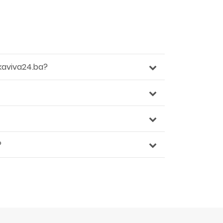
kaviva24.ba?
?