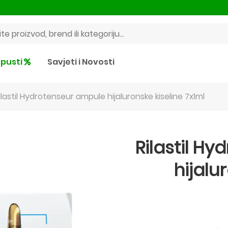
pusti
Savjeti i Novosti
ilastil Hydrotenseur ampule hijaluronske kiseline 7x1ml
Rilastil H
hijalu