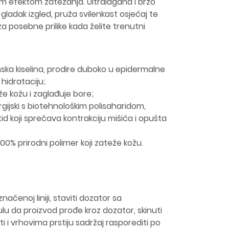
im efektom zatezanja. Ultralagana i brzo
 gladak izgled, pruža svilenkast osjećaj te
o za posebne prilike kada želite trenutni
nska kiselina, prodire duboko u epidermalne
 hidrataciju;
že kožu i zaglađuje bore;
rgijski s biotehnološkim polisaharidom,
d koji sprečava kontrakciju mišića i opušta
100% prirodni polimer koji zateže kožu.
načenoj liniji, staviti dozator sa
u da proizvod prođe kroz dozator, skinuti
i i vrhovima prstiju sadržaj rasporediti po