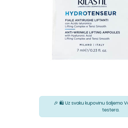
🎉 🛍️ Uz svaku kupovinu šaljemo 
testera.