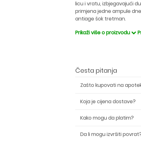
licu i vratu, izbjegavajući 
primjena jedne ampule dn
antiage šok tretman.
Prikaži više o proizvodu
P
Česta pitanja
Zašto kupovati na apote
Koja je cijena dostave?
Kako mogu da platim?
Da li mogu izvršiti povrat