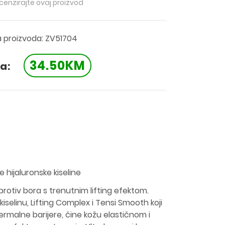
ecenzirajte ovaj proizvod
a proizvoda: ZV51704
34.50KM
a:
 hijaluronske kiseline
rotiv bora s trenutnim lifting efektom.
kiselinu, Lifting Complex i Tensi Smooth koji
rmalne barijere, čine kožu elastičnom i