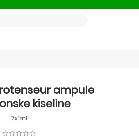
ydrotenseur ampule
ronske kiseline
7x1ml