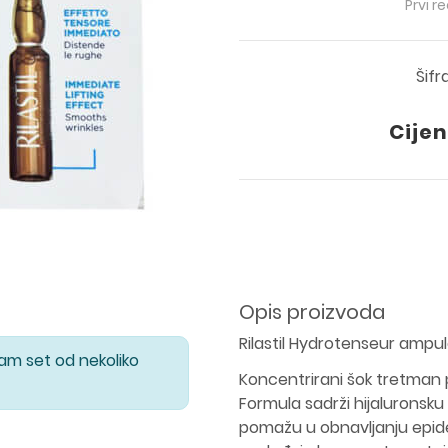
Prvi r
Šifr
Cijen
Opis proizvoda
Rilastil Hydrotenseur ampule
Vam set od nekoliko
Koncentrirani šok tretman p
Formula sadrži hijaluronsku 
pomažu u obnavljanju epide