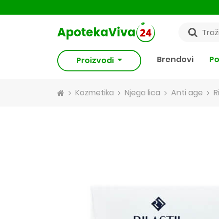
Brendovi
Po
Proizvodi
Kozmetika
Njega lica
Anti age
R