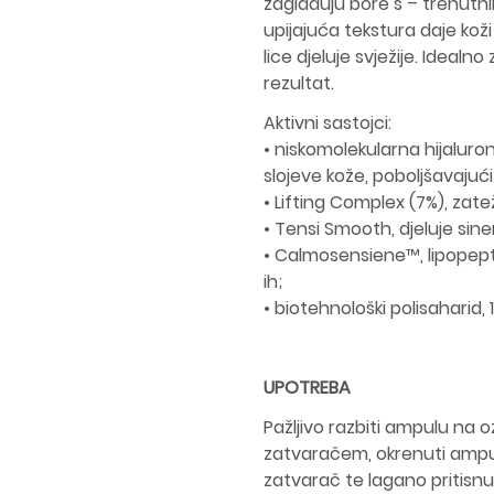
zaglađuju bore s – trenutn
upijajuća tekstura daje koži
lice djeluje svježije. Idealn
rezultat.
Aktivni sastojci:
• niskomolekularna hijaluro
slojeve kože, poboljšavajući
• Lifting Complex (7%), zate
• Tensi Smooth, djeluje sine
• Calmosensiene™, lipopepti
ih;
• biotehnološki polisaharid, 
UPOTREBA
Pažljivo razbiti ampulu na oz
zatvaračem, okrenuti ampul
zatvarač te lagano pritisnut