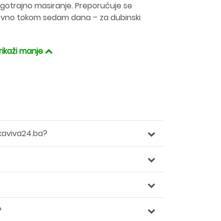
dugotrajno masiranje. Preporučuje se
evno tokom sedam dana – za dubinski
rikaži manje
kaviva24.ba?
?