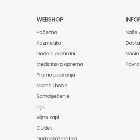
WEBSHOP
INFO
Početna
Naše 
Kozmetika
Dost
Dodaci prehrani
Način
Medicinska oprema
Povra
Promo pakiranja
Mame i bebe
Samoliječenje
Ulja
Biljne kapi
Outlet
Dermokozmetika