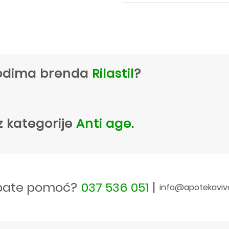
zvodima brenda
Rilastil
?
z kategorije
Anti age
.
bate pomoć?
037 536 051
|
info@apotekaviv