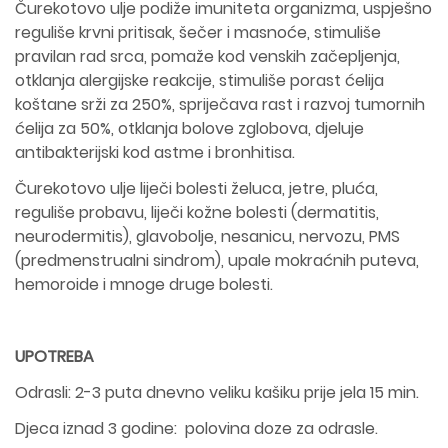
Čurekotovo ulje podiže imuniteta organizma, uspješno
reguliše krvni pritisak, šečer i masnoće, stimuliše
pravilan rad srca, pomaže kod venskih začepljenja,
otklanja alergijske reakcije, stimuliše porast ćelija
koštane srži za 250%, spriječava rast i razvoj tumornih
ćelija za 50%, otklanja bolove zglobova, djeluje
antibakterijski kod astme i bronhitisa.
Čurekotovo ulje liječi bolesti želuca, jetre, pluća,
reguliše probavu, liječi kožne bolesti (dermatitis,
neurodermitis), glavobolje, nesanicu, nervozu, PMS
(predmenstrualni sindrom), upale mokraćnih puteva,
hemoroide i mnoge druge bolesti.
UPOTREBA
Odrasli: 2-3 puta dnevno veliku kašiku prije jela 15 min.
Djeca iznad 3 godine: polovina doze za odrasle.