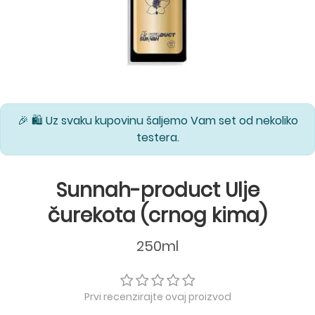
🎉 🛍️ Uz svaku kupovinu šaljemo Vam set od nekoliko
testera.
Sunnah-product Ulje
čurekota (crnog kima)
250ml
Prvi recenzirajte ovaj proizvod