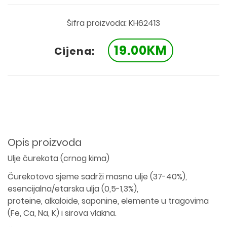
Šifra proizvoda: KH62413
19.00KM
Cijena:
Opis proizvoda
Ulje čurekota (crnog kima)
Čurekotovo sjeme sadrži masno ulje (37-40%),
esencijalna/etarska ulja (0,5-1,3%),
proteine, alkaloide, saponine, elemente u tragovima
(Fe, Ca, Na, K) i sirova vlakna.