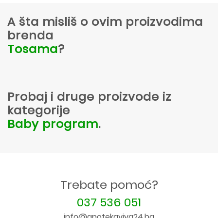
A šta misliš o ovim proizvodima
brenda
Tosama
?
Probaj i druge proizvode iz
kategorije
Baby program
.
Trebate pomoć?
037 536 051
info@apotekaviva24.ba