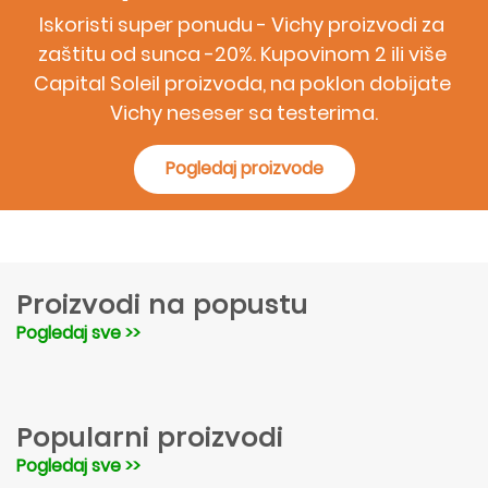
Iskoristi super ponudu - Vichy proizvodi za 
zaštitu od sunca -20%. Kupovinom 2 ili više 
Capital Soleil proizvoda, na poklon dobijate 
Vichy neseser sa testerima.
Pogledaj proizvode
Proizvodi na popustu
Pogledaj sve >>
Popularni proizvodi
Pogledaj sve >>