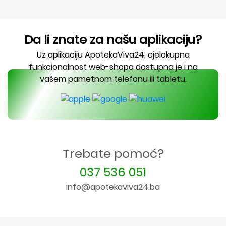
Da li znate za našu aplikaciju?
Uz aplikaciju ApotekaViva24, cjelokupna
funkcionalnost web-shopa dostupna je i na
vašem pametnom telefonu ili tabletu.
Trebate pomoć?
037 536 051
info@apotekaviva24.ba