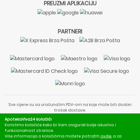
PREUZMI APLIKACIJU
PARTNERI
Sve cijene su sa uračunatim PDV-om na koje može biti dodan
trošak dostave.
Sadržaj stranice je informativnog karaktera i nije zamjena za
ApotekaViva24 kolačići
liječnički pregled ili savjet farmaceuta.
Koristimo kolačiće kako bi Vam osigurali bolje iskustvo i
Za obavijesti o mjerama opreza, rizicima i nuspojavama
funkcionalnost stranice.
obratite se svom liječniku ili farmaceutu.
Više informacija o kolačićima možete potražiti
ovdje
, a za