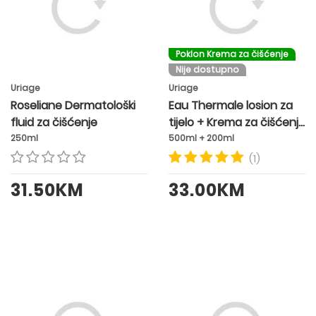
Poklon Krema za čišćenje
Nije dostupno
Uriage
Uriage
Roseliane Dermatološki
Eau Thermale losion za
fluid za čišćenje
tijelo + Krema za čišćenje
Gratis
250ml
500ml + 200ml
(1)
31.50KM
33.00KM