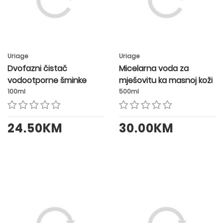
Uriage
Uriage
Dvofazni čistač
Micelarna voda za
vodootporne šminke
mješovitu ka masnoj koži
100ml
500ml
24.50KM
30.00KM