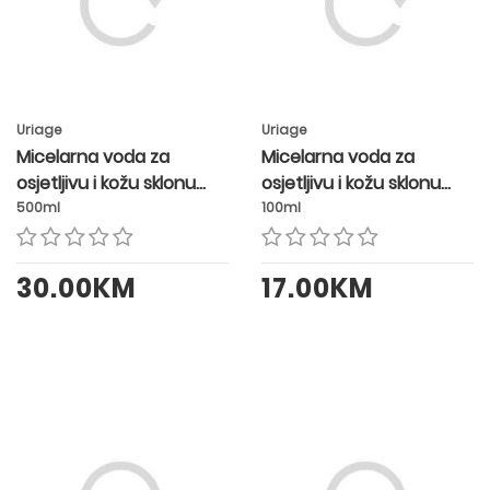
Uriage
Uriage
Micelarna voda za
Micelarna voda za
osjetljivu i kožu sklonu
osjetljivu i kožu sklonu
crvenilu
crvenilu
500ml
100ml
30.00KM
17.00KM