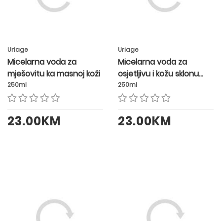
Uriage
Uriage
Micelarna voda za
Micelarna voda za
mješovitu ka masnoj koži
osjetljivu i kožu sklonu
crvenilu
250ml
250ml
23.00KM
23.00KM