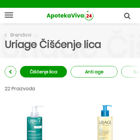
Uriage Či
Brendovi
Uriage Čišćenje lica
Čišćenje lica
Anti age
Su
22 Proizvoda