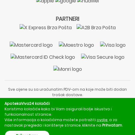
PARTNERI
Sve cijene su sa uračunatim PDV-om na koje može biti dodan
trošak dostave.
Sadržaj stranice je informativnog karaktera i nije zamjena za
ApotekaViva24 kolačići
liječnički pregled ili savjet farmaceuta.
Koristimo kolačiće kako bi Vam osigurali bolje iskustvo i
Za obavijesti o mjerama opreza, rizicima i nuspojavama
funkcionalnost stranice.
obratite se svom liječniku ili farmaceutu.
Više informacija o kolačićima možete potražiti
ovdje
, a za
nastavak pregleda i korištenje stranice, kliknite na
Prihvatam
.
Copyright © 2020 - 2026 | ApotekaViva24 | Sva prava zadržava