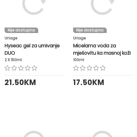
Nije dostupno
Nije dostupno
Uriage
Uriage
Hyseac gel za umivanje
Micelarna voda za
DUO
mješovitu ka masnoj koži
2 X 150ml
100ml
21.50KM
17.50KM