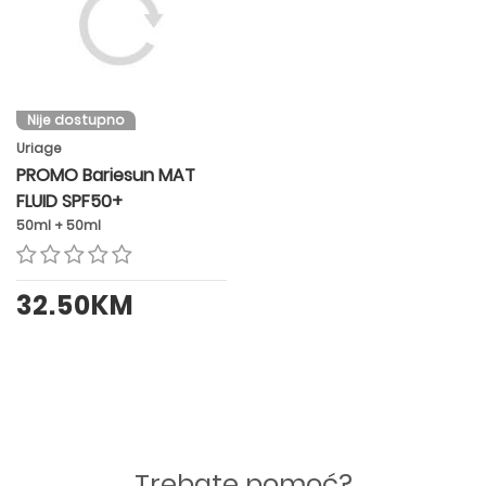
Nije dostupno
Uriage
PROMO Bariesun MAT
FLUID SPF50+
50ml + 50ml
32.50KM
Trebate pomoć?