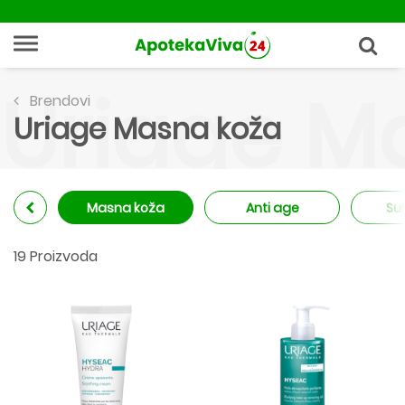
Uriage M
Brendovi
Uriage Masna koža
Masna koža
Anti age
Su
19 Proizvoda