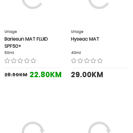
Uriage
Uriage
Bariesun MAT FLUID
Hyseac MAT
SPF50+
50ml
40ml
22.80KM
29.00KM
28.50KM