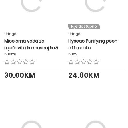
Nije dostupno
Uriage
Uriage
Micelarna voda za
Hyseac Purifying peel-
mješovitu ka masnoj koži
off maska
500ml
50ml
30.00KM
24.80KM