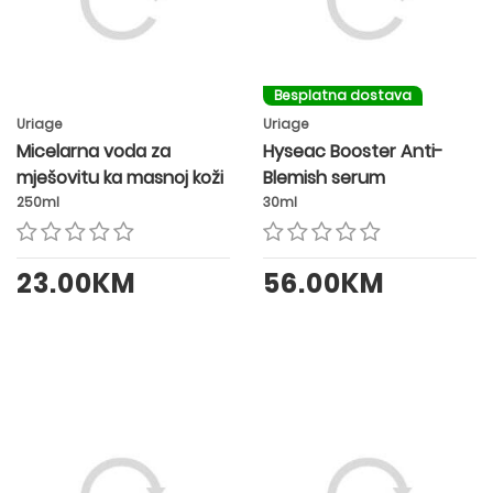
Besplatna dostava
Uriage
Uriage
Micelarna voda za
Hyseac Booster Anti-
mješovitu ka masnoj koži
Blemish serum
250ml
30ml
23.00KM
56.00KM