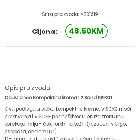
Šifra proizvoda: AE01619
48.50KM
Cijena:
Opis proizvoda
Couvrance Kompaktna krema 1.2 Sand SPF30
Ova podloga u obliku kompaktne kreme, VISOKE moći
prekrivanja i VISOKE podnošljivosti, pruža trenutnu
korekciju mrlja - čak i onih najtežih (rozacea, vitiligo,
psorijaza, angiom itd.).
12-satno postojanost* za ujednačen, blistav ten.