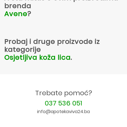
brenda
Avene
?
Probaj i druge proizvode iz
kategorije
Osjetljiva koža lica
.
Trebate pomoć?
037 536 051
info@apotekaviva24.ba