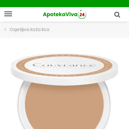
Osjetljiva koža lica